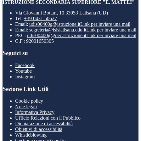
ISTRUZIONE SECONDARIA SUPERIORE "E. MATTEI"
Via Giovanni Bottari, 10 33053 Latisana (UD)
Tel:
+39 0431 50627
Email:
udis00400g@istruzione.it
Link per inviare una mail
Email:
segreteria@isislatisana.edu.it
Link per inviare una mail
PEC:
udis00400g@pec.istruzione.it
Link per inviare una mail
C.F.: 92001650305
Seguici su
Facebook
Youtube
Instagram
Sezione Link Utili
Cookie policy
Note legali
Informativa Privacy
Ufficio Relazioni con il Pubblico
Dichiarazione di accessibilità
Obiettivi di accessibilità
Whistleblowing
Gestione consensi cookie