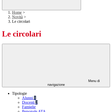
Home
>
Novità
>
Le circolari
Le circolari
Menu di
navigazione
Tipologie
Alunni
1
Docenti
2
Famiglie
Personale ATA