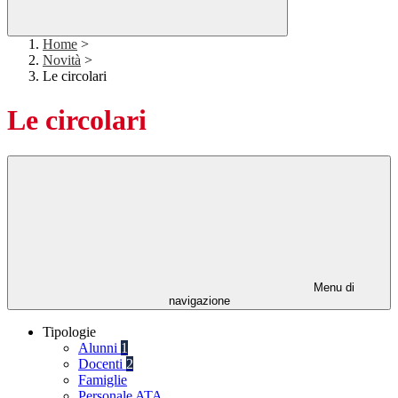
Home
>
Novità
>
Le circolari
Le circolari
Menu di
navigazione
Tipologie
Alunni
1
Docenti
2
Famiglie
Personale ATA