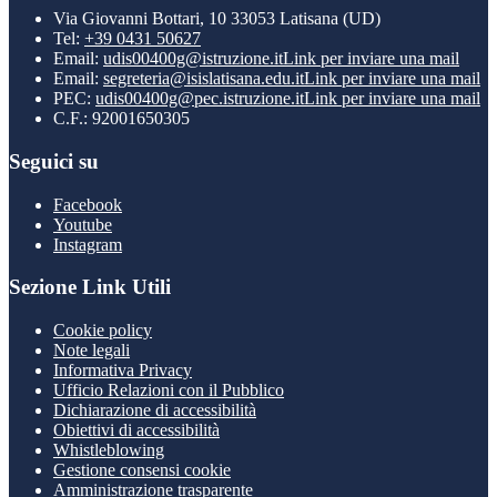
Via Giovanni Bottari, 10 33053 Latisana (UD)
Tel:
+39 0431 50627
Email:
udis00400g@istruzione.it
Link per inviare una mail
Email:
segreteria@isislatisana.edu.it
Link per inviare una mail
PEC:
udis00400g@pec.istruzione.it
Link per inviare una mail
C.F.: 92001650305
Seguici su
Facebook
Youtube
Instagram
Sezione Link Utili
Cookie policy
Note legali
Informativa Privacy
Ufficio Relazioni con il Pubblico
Dichiarazione di accessibilità
Obiettivi di accessibilità
Whistleblowing
Gestione consensi cookie
Amministrazione trasparente