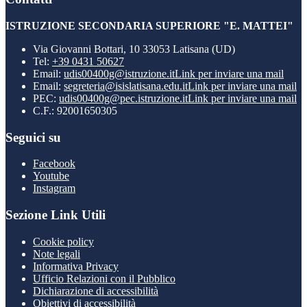
ISTRUZIONE SECONDARIA SUPERIORE "E. MATTEI"
Via Giovanni Bottari, 10 33053 Latisana (UD)
Tel:
+39 0431 50627
Email:
udis00400g@istruzione.it
Link per inviare una mail
Email:
segreteria@isislatisana.edu.it
Link per inviare una mail
PEC:
udis00400g@pec.istruzione.it
Link per inviare una mail
C.F.: 92001650305
Seguici su
Facebook
Youtube
Instagram
Sezione Link Utili
Cookie policy
Note legali
Informativa Privacy
Ufficio Relazioni con il Pubblico
Dichiarazione di accessibilità
Obiettivi di accessibilità