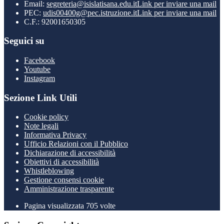
Email:
segreteria@isislatisana.edu.it
Link per inviare una mail
PEC:
udis00400g@pec.istruzione.it
Link per inviare una mail
C.F.: 92001650305
Seguici su
Facebook
Youtube
Instagram
Sezione Link Utili
Cookie policy
Note legali
Informativa Privacy
Ufficio Relazioni con il Pubblico
Dichiarazione di accessibilità
Obiettivi di accessibilità
Whistleblowing
Gestione consensi cookie
Amministrazione trasparente
Pagina visualizzata
705
volte