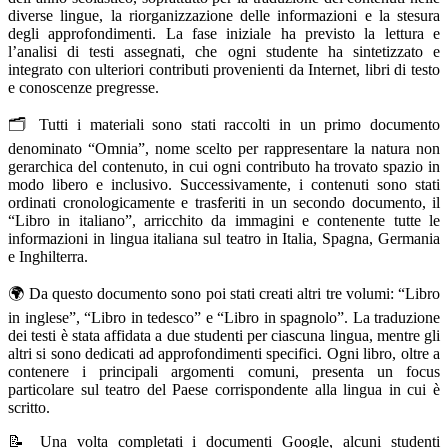
diverse lingue, la riorganizzazione delle informazioni e la stesura
degli approfondimenti. La fase iniziale ha previsto la lettura e
l’analisi di testi assegnati, che ogni studente ha sintetizzato e
integrato con ulteriori contributi provenienti da Internet, libri di testo
e conoscenze pregresse.
🗂️ Tutti i materiali sono stati raccolti in un primo documento
denominato “Omnia”, nome scelto per rappresentare la natura non
gerarchica del contenuto, in cui ogni contributo ha trovato spazio in
modo libero e inclusivo. Successivamente, i contenuti sono stati
ordinati cronologicamente e trasferiti in un secondo documento, il
“Libro in italiano”, arricchito da immagini e contenente tutte le
informazioni in lingua italiana sul teatro in Italia, Spagna, Germania
e Inghilterra.
🌍 Da questo documento sono poi stati creati altri tre volumi: “Libro
in inglese”, “Libro in tedesco” e “Libro in spagnolo”. La traduzione
dei testi è stata affidata a due studenti per ciascuna lingua, mentre gli
altri si sono dedicati ad approfondimenti specifici. Ogni libro, oltre a
contenere i principali argomenti comuni, presenta un focus
particolare sul teatro del Paese corrispondente alla lingua in cui è
scritto.
📝 Una volta completati i documenti Google, alcuni studenti