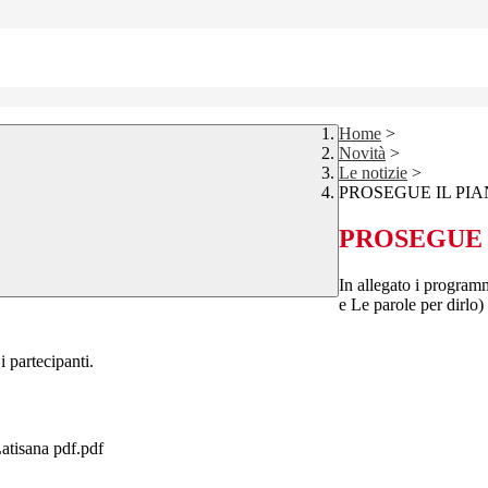
Home
>
Novità
>
Le notizie
>
PROSEGUE IL PIA
PROSEGUE 
In allegato i programm
e Le parole per dirlo)
i partecipanti.
sana pdf.pdf