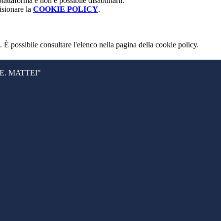
attaforma e non è possibile disabilitarli.
isionare la
COOKIE POLICY
.
 È possibile consultare l'elenco nella pagina della cookie policy.
. MATTEI"