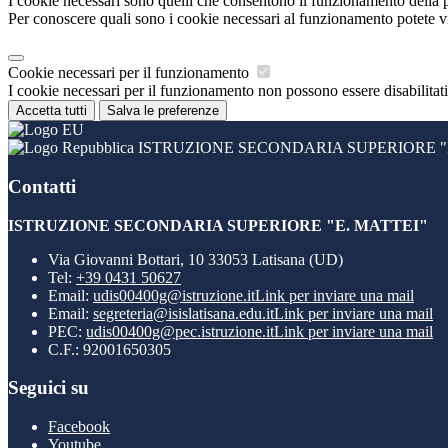
I cookie necessari sono quelli che consentono il funzionamento della pi
Per conoscere quali sono i cookie necessari al funzionamento potete v
Cookie necessari per il funzionamento
I cookie necessari per il funzionamento non possono essere disabilitati.
Accetta tutti
Salva le preferenze
ISTRUZIONE SECONDARIA SUPERIORE "E
Contatti
ISTRUZIONE SECONDARIA SUPERIORE "E. MATTEI"
Via Giovanni Bottari, 10 33053 Latisana (UD)
Tel:
+39 0431 50627
Email:
udis00400g@istruzione.it
Link per inviare una mail
Email:
segreteria@isislatisana.edu.it
Link per inviare una mail
PEC:
udis00400g@pec.istruzione.it
Link per inviare una mail
C.F.: 92001650305
Seguici su
Facebook
Youtube