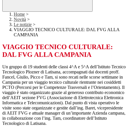
Home
>
Novità
>
Le notizie
>
VIAGGIO TECNICO CULTURALE: DAL FVG ALLA
CAMPANIA
VIAGGIO TECNICO CULTURALE:
DAL FVG ALLA CAMPANIA
Un gruppo di 19 studenti delle classi 4^A e 5^A dell’Istituto Tecnico
Tecnologico Plozner di Latisana, accompagnati dai docenti proff.
Fancel, Giulio, Picco e Tam, si sono recati nelle scorse settimane in
Campania per un viaggio tecnico culturale rientrante nei cosiddetti
PCTO (Percorsi per le Competenze Trasversali e l’Orientamento). Il
viaggio è stato organizzato grazie al generoso contributo economico
dell’AEIT sezione FVG (Associazione di Elettrotecnica Elettronica
Informatica e Telecomunicazioni). Dal punto di vista operativo le
visite sono state organizzate e gestite dall’ing. Baret, vicepresidente
di AEIT FVG e attuale manager di un’importante Azienda campana,
in collaborazione con l’ing. Tam, coordinatore dell’Istituto
Tecnologico di Latisana.