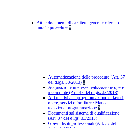
Atti e documenti di carattere generale riferiti a
tutte le procedure
5
Automatizzazione delle procedure (Art. 37
del d.lgs. 33/2013)
1
Acquisizione interesse realizzazione opere
incompiute (Art. 37 del d.lgs. 33/2013)
Atti relativi alla programmazione di lavori,
opere, servizi e forniture / Mancata
redazione programmazione
2
Documenti sul sistema di qualificazione
(Art. 37 del d.lgs. 33/2013)
Gravi illeciti professionali (Art. 37 del