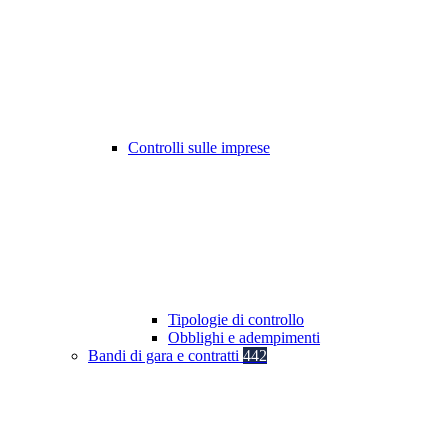
Controlli sulle imprese
Tipologie di controllo
Obblighi e adempimenti
Bandi di gara e contratti
442