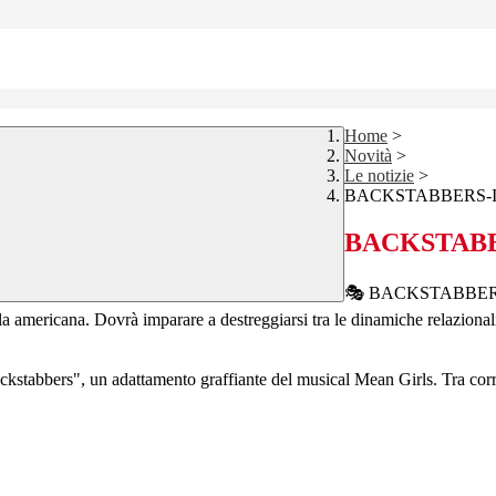
Home
>
Novità
>
Le notizie
>
BACKSTABBERS-Il Mu
BACKSTABBER
🎭 BACKSTABBERS – I
la americana. Dovrà imparare a destreggiarsi tra le dinamiche relazionali 
ackstabbers", un adattamento graffiante del musical Mean Girls. Tra corr