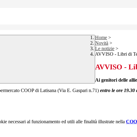
Home
>
Novità
>
Le notizie
>
AVVISO - Libri di T
AVVISO - Lib
Ai genitori delle all
 Supermercato COOP di Latisana (Via E. Gaspari n.71)
entro le ore 19.30 
kie necessari al funzionamento ed utili alle finalità illustrate nella
COO