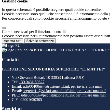
Gestione cookie
In questa schermata è possibile scegliere quali cookie consentire.
I cookie necessari sono quelli che consentono il funzionamento della pi
Per conoscere quali sono i cookie necessari al funzionamento potete v
Cookie necessari per il funzionamento
I cookie necessari per il funzionamento non possono essere disabilitati.
Accetta tutti
Salva le preferenze
ISTRUZIONE SECONDARIA SUPERIORE "E
Contatti
ISTRUZIONE SECONDARIA SUPERIORE "E. MATTEI"
Via Giovanni Bottari, 10 33053 Latisana (UD)
Tel:
+39 0431 50627
Email:
udis00400g@istruzione.it
Link per inviare una mail
Email:
segreteria@isislatisana.edu.it
Link per inviare una mail
PEC:
udis00400g@pec.istruzione.it
Link per inviare una mail
C.F.: 92001650305
Seguici su