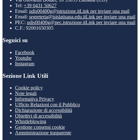
Tel:
+39 0431 50627
Email:
udis00400g@istruzione.it
Link per inviare una mail
Email:
segreteria@isislatisana.edu.it
Link per inviare una mail
PEC:
udis00400g@pec.istruzione.it
Link per inviare una mail
C.F.: 92001650305
Seguici su
Facebook
Youtube
Instagram
Sezione Link Utili
Cookie policy
Note legali
Informativa Privacy
Ufficio Relazioni con il Pubblico
Dichiarazione di accessibilità
Obiettivi di accessibilità
Whistleblowing
Gestione consensi cookie
Amministrazione trasparente