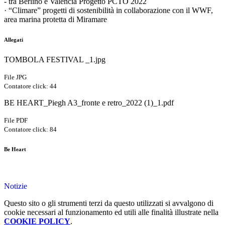
- tra Berlino e Valencia Progetto PCTO 2022
· “Climare” progetti di sostenibilità in collaborazione con il WWF,
area marina protetta di Miramare
Allegati
TOMBOLA FESTIVAL _1.jpg
File JPG
Contatore click: 44
BE HEART_Piegh A3_fronte e retro_2022 (1)_1.pdf
File PDF
Contatore click: 84
Be Heart
Notizie
Questo sito o gli strumenti terzi da questo utilizzati si avvalgono di
cookie necessari al funzionamento ed utili alle finalità illustrate nella
COOKIE POLICY
.