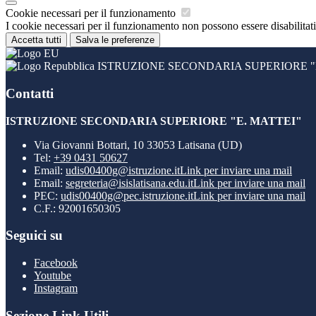
Cookie necessari per il funzionamento
I cookie necessari per il funzionamento non possono essere disabilitati.
Accetta tutti
Salva le preferenze
ISTRUZIONE SECONDARIA SUPERIORE "E
Contatti
ISTRUZIONE SECONDARIA SUPERIORE "E. MATTEI"
Via Giovanni Bottari, 10 33053 Latisana (UD)
Tel:
+39 0431 50627
Email:
udis00400g@istruzione.it
Link per inviare una mail
Email:
segreteria@isislatisana.edu.it
Link per inviare una mail
PEC:
udis00400g@pec.istruzione.it
Link per inviare una mail
C.F.: 92001650305
Seguici su
Facebook
Youtube
Instagram
Sezione Link Utili