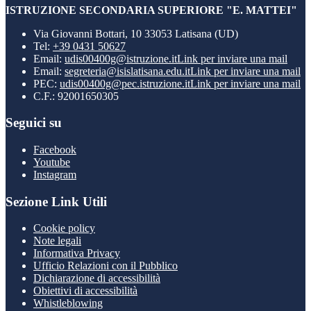
ISTRUZIONE SECONDARIA SUPERIORE "E. MATTEI"
Via Giovanni Bottari, 10 33053 Latisana (UD)
Tel:
+39 0431 50627
Email:
udis00400g@istruzione.it
Link per inviare una mail
Email:
segreteria@isislatisana.edu.it
Link per inviare una mail
PEC:
udis00400g@pec.istruzione.it
Link per inviare una mail
C.F.: 92001650305
Seguici su
Facebook
Youtube
Instagram
Sezione Link Utili
Cookie policy
Note legali
Informativa Privacy
Ufficio Relazioni con il Pubblico
Dichiarazione di accessibilità
Obiettivi di accessibilità
Whistleblowing