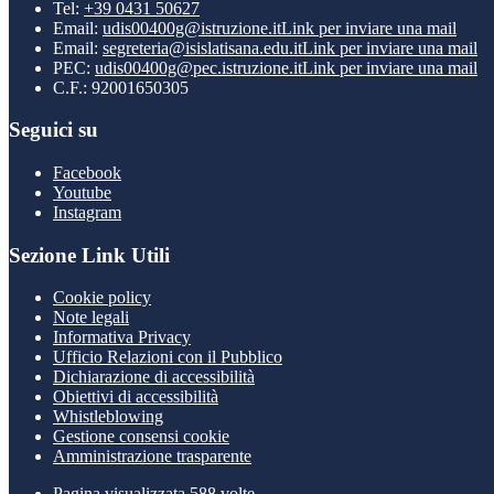
Tel:
+39 0431 50627
Email:
udis00400g@istruzione.it
Link per inviare una mail
Email:
segreteria@isislatisana.edu.it
Link per inviare una mail
PEC:
udis00400g@pec.istruzione.it
Link per inviare una mail
C.F.: 92001650305
Seguici su
Facebook
Youtube
Instagram
Sezione Link Utili
Cookie policy
Note legali
Informativa Privacy
Ufficio Relazioni con il Pubblico
Dichiarazione di accessibilità
Obiettivi di accessibilità
Whistleblowing
Gestione consensi cookie
Amministrazione trasparente
Pagina visualizzata
588
volte