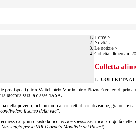
Home
>
Novità
>
Le notizie
>
Colletta alimentare 2
Colletta ali
La
COLLETTA A
 predisposti (atrio Mattei, atrio Martin, atrio Plozner) generi di prima 
 la raccolta sarà la classe 4ASA.
lema della povertà, richiamando ai concetti di condivisione, gratuità e car
condividere il senso della vita
”.
 messo al primo posto la ricchezza e spesso sacrifica la dignità delle p
,
Messaggio per la VIII Giornata Mondiale dei Poveri
)