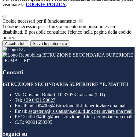
visionare la
COOKIE POLICY
.
Cookie necessari per il funzionamento
I cookie necessari per il funzionamento non possono essere
disabilitati. È possibile consultare l'elenco nella pagina della cookie
policy.
Accetta tutti
Salva le preferenze
ISTRUZIONE SECONDARIA SUPERIORE
"E. MATTEI"
Contatti
ISTRUZIONE SECONDARIA SUPERIORE "E. MATTEI"
Via Giovanni Bottari, 10 33053 Latisana (UD)
Tel:
+39 0431 50627
Email:
udis00400g@istruzione.it
Link per inviare una mail
Email:
segreteria@isislatisana.edu.it
Link per inviare una mail
PEC:
udis00400g@pec.istruzione.it
Link per inviare una mail
C.F.: 92001650305
Seguici su