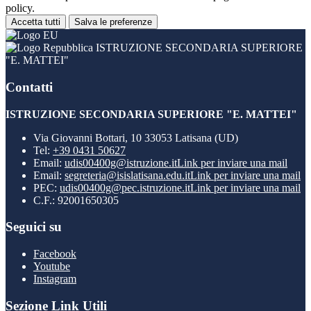
policy.
Accetta tutti
Salva le preferenze
ISTRUZIONE SECONDARIA SUPERIORE
"E. MATTEI"
Contatti
ISTRUZIONE SECONDARIA SUPERIORE "E. MATTEI"
Via Giovanni Bottari, 10 33053 Latisana (UD)
Tel:
+39 0431 50627
Email:
udis00400g@istruzione.it
Link per inviare una mail
Email:
segreteria@isislatisana.edu.it
Link per inviare una mail
PEC:
udis00400g@pec.istruzione.it
Link per inviare una mail
C.F.: 92001650305
Seguici su
Facebook
Youtube
Instagram
Sezione Link Utili