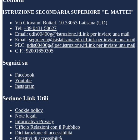
ISTRUZIONE SECONDARIA SUPERIORE "E. MATTEI"
Via Giovanni Bottari, 10 33053 Latisana (UD)
Tel:
+39 0431 50627
Email:
udis00400g@istruzione.it
Link per inviare una mail
Email:
segreteria@isislatisana.edu.it
Link per inviare una mail
PEC:
udis00400g@pec.istruzione.it
Link per inviare una mail
C.F.: 92001650305
Seguici su
Facebook
Youtube
Instagram
Sezione Link Utili
Cookie policy
Note legali
Informativa Privacy
Ufficio Relazioni con il Pubblico
Dichiarazione di accessibilità
Obiettivi di accessibilità