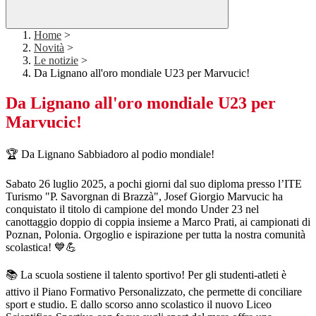
Home
>
Novità
>
Le notizie
>
Da Lignano all'oro mondiale U23 per Marvucic!
Da Lignano all'oro mondiale U23 per
Marvucic!
🏆 Da Lignano Sabbiadoro al podio mondiale!
Sabato 26 luglio 2025, a pochi giorni dal suo diploma presso l’ITE
Turismo "P. Savorgnan di Brazzà", Josef Giorgio Marvucic ha
conquistato il titolo di campione del mondo Under 23 nel
canottaggio doppio di coppia insieme a Marco Prati, ai campionati di
Poznan, Polonia. Orgoglio e ispirazione per tutta la nostra comunità
scolastica! 💙💪
📚 La scuola sostiene il talento sportivo! Per gli studenti-atleti è
attivo il Piano Formativo Personalizzato, che permette di conciliare
sport e studio. E dallo scorso anno scolastico il nuovo Liceo