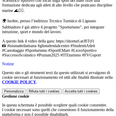
Scientifico Sportivo con focus sugli sport del mare offre una
formazione dedicata agli atleti di alto livello che praticano discipline
marine 🌊🚣‍♀️.
🌍 Inoltre, presso l’indirizzo Tecnico Turistico di Lignano
Sabbiadoro è già attivo il progetto "Sporturismo", per integrare
istruzione, sport e mondo del lavoro.
A questo link il video della gara: https://shorturl.at/BTtJ1
📸
#isismatteilatisana
#glistudentialcentro
#StudentiAtleti
#Canottaggio
#Sporturismo
#SportEMare
#LiceoSportivo
#SuccessoScolastico
#Poznan2025
#ITEturismo
#FVGsport
Notizie
Questo sito o gli strumenti terzi da questo utilizzati si avvalgono di
cookie necessari al funzionamento ed utili alle finalità illustrate nella
COOKIE POLICY
.
Personalizza
Rifiuta tutti
i cookies
Accetta tutti
i cookies
Gestione cookie
In questa schermata è possibile scegliere quali cookie consentire.
I cookie necessari sono quelli che consentono il funzionamento della
piattaforma e non è possibile disabilitarli.