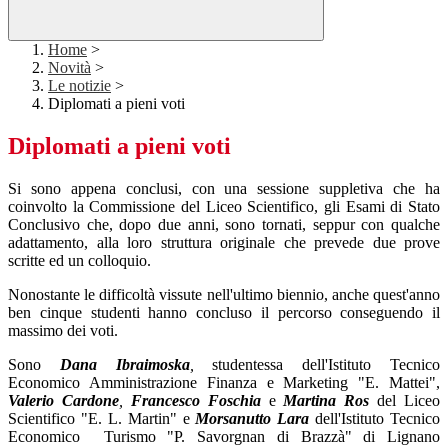
Home
>
Novità
>
Le notizie
>
Diplomati a pieni voti
Diplomati a pieni voti
Si sono appena conclusi, con una sessione suppletiva che ha
coinvolto la Commissione del Liceo Scientifico, gli Esami di Stato
Conclusivo che, dopo due anni, sono tornati, seppur con qualche
adattamento, alla loro struttura originale che prevede due prove
scritte ed un colloquio.
Nonostante le difficoltà vissute nell'ultimo biennio, anche quest'anno
ben cinque studenti hanno concluso il percorso conseguendo il
massimo dei voti.
Sono
Dana
Ibraimoska
,
studentessa dell'Istituto Tecnico
Economico Amministrazione Finanza e Marketing "E. Mattei",
Valerio Cardone
,
Francesco Foschia
e
Martina Ros
del Liceo
Scientifico "E. L. Martin" e
Morsanutto Lara
dell'Istituto Tecnico
Economico Turismo "P. Savorgnan di Brazzà" di Lignano