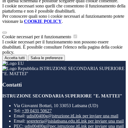
In questa schermata è possibile scegliere quali cookie consentire.
I cookie necessari sono quelli che consentono il funzionamento della
piattaforma e non è possibile disabilitarli.
Per conoscere quali sono i cookie necessari al funzionamento potete
visionare la
COOKIE POLICY
.
Cookie necessari per il funzionamento
I cookie necessari per il funzionamento non possono essere
disabilitati. È possibile consultare l'elenco nella pagina della cookie
policy.
Accetta tutti
Salva le preferenze
ISTRUZIONE SECONDARIA SUPERIORE
"E. MATTEI"
Contatti
ISTRUZIONE SECONDARIA SUPERIORE "E. MATTEI"
Via Giovanni Bottari, 10 33053 Latisana (UD)
Tel:
+39 0431 50627
Email:
udis00400g@istruzione.it
Link per inviare una mail
Email:
segreteria@isislatisana.edu.it
Link per inviare una mail
PEC:
udis00400g@pec.istruzione.it
Link per inviare una mail