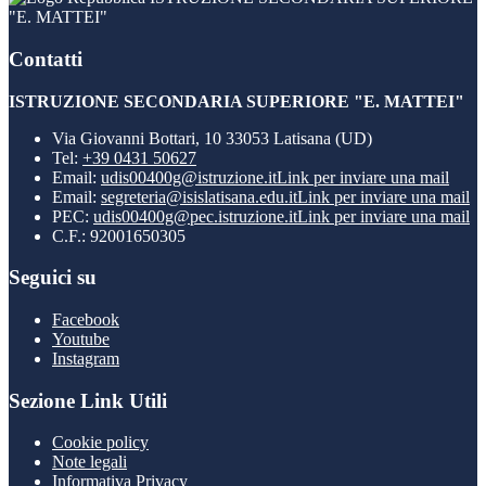
"E. MATTEI"
Contatti
ISTRUZIONE SECONDARIA SUPERIORE "E. MATTEI"
Via Giovanni Bottari, 10 33053 Latisana (UD)
Tel:
+39 0431 50627
Email:
udis00400g@istruzione.it
Link per inviare una mail
Email:
segreteria@isislatisana.edu.it
Link per inviare una mail
PEC:
udis00400g@pec.istruzione.it
Link per inviare una mail
C.F.: 92001650305
Seguici su
Facebook
Youtube
Instagram
Sezione Link Utili
Cookie policy
Note legali
Informativa Privacy