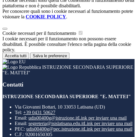
I cookie necessari sono quelli che consentono il funzionamento della
piattaforma e non è possibile disabilitarli.
Per conoscere quali sono i cookie necessari al funzionamento potete
visionare la
COOKIE POLICY
.
Cookie necessari per il funzionamento
I cookie necessari per il funzionamento non possono essere
disabilitati. È possibile consultare l'elenco nella pagina della cookie
policy.
Accetta tutti
Salva le preferenze
ISTRUZIONE SECONDARIA SUPERIORE
"E. MATTEI"
Contatti
ISTRUZIONE SECONDARIA SUPERIORE "E. MATTEI"
Via Giovanni Bottari, 10 33053 Latisana (UD)
Tel:
+39 0431 50627
Email:
udis00400g@istruzione.it
Link per inviare una mail
Email:
segreteria@isislatisana.edu.it
Link per inviare una mail
PEC:
udis00400g@pec.istruzione.it
Link per inviare una mail
C.F.: 92001650305