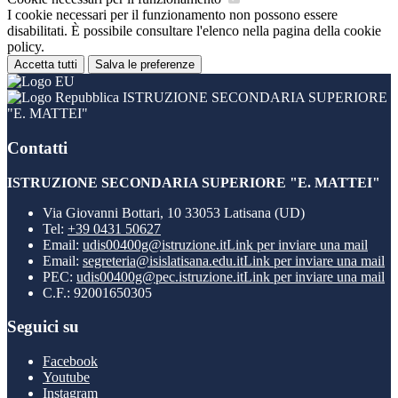
I cookie necessari per il funzionamento non possono essere
disabilitati. È possibile consultare l'elenco nella pagina della cookie
policy.
Accetta tutti
Salva le preferenze
ISTRUZIONE SECONDARIA SUPERIORE
"E. MATTEI"
Contatti
ISTRUZIONE SECONDARIA SUPERIORE "E. MATTEI"
Via Giovanni Bottari, 10 33053 Latisana (UD)
Tel:
+39 0431 50627
Email:
udis00400g@istruzione.it
Link per inviare una mail
Email:
segreteria@isislatisana.edu.it
Link per inviare una mail
PEC:
udis00400g@pec.istruzione.it
Link per inviare una mail
C.F.: 92001650305
Seguici su
Facebook
Youtube
Instagram