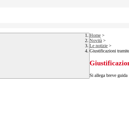
Home
>
Novità
>
Le notizie
>
Giustificazioni tramit
Giustificazio
Si allega breve guida 