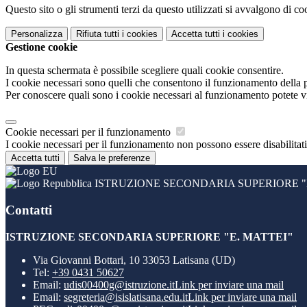
Questo sito o gli strumenti terzi da questo utilizzati si avvalgono di coo
Personalizza
Rifiuta tutti
i cookies
Accetta tutti
i cookies
Gestione cookie
In questa schermata è possibile scegliere quali cookie consentire.
I cookie necessari sono quelli che consentono il funzionamento della pi
Per conoscere quali sono i cookie necessari al funzionamento potete v
Cookie necessari per il funzionamento
I cookie necessari per il funzionamento non possono essere disabilitati.
Accetta tutti
Salva le preferenze
ISTRUZIONE SECONDARIA SUPERIORE "E
Contatti
ISTRUZIONE SECONDARIA SUPERIORE "E. MATTEI"
Via Giovanni Bottari, 10 33053 Latisana (UD)
Tel:
+39 0431 50627
Email:
udis00400g@istruzione.it
Link per inviare una mail
Email:
segreteria@isislatisana.edu.it
Link per inviare una mail