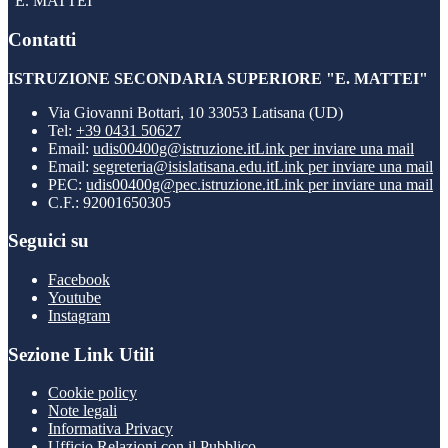
"E. MATTEI"
Contatti
ISTRUZIONE SECONDARIA SUPERIORE "E. MATTEI"
Via Giovanni Bottari, 10 33053 Latisana (UD)
Tel:
+39 0431 50627
Email:
udis00400g@istruzione.it
Link per inviare una mail
Email:
segreteria@isislatisana.edu.it
Link per inviare una mail
PEC:
udis00400g@pec.istruzione.it
Link per inviare una mail
C.F.: 92001650305
Seguici su
Facebook
Youtube
Instagram
Sezione Link Utili
Cookie policy
Note legali
Informativa Privacy
Ufficio Relazioni con il Pubblico