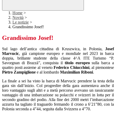
Home
>
Novità
>
Le notizie
>
Grandissimo Josef!
Grandissimo Josef!
Sul lago dell’antica cittadina di Kruszwica, in Polonia,
Josef
Marvucic
, già campione europeo
e mondiale nel 2023 in barca
doppia, brillante studente della classe 4^A ITE Turismo “P.
Savorgnan di Brazzà”, conquista il
titolo europeo
sulla barca a
quattro posti assieme al veneto
Federico Chiucchini
, al piemontese
Pietro Zampiglione
e al lombardo
Maximilian Riboni
.
La finale a sei ha visto la barca di Marvucic prendere la testa della
gara sin dall’inizio. Col progredire della gara aumentava anche il
loro vantaggio sugli altri e a metà percorso avevano un rassicurante
vantaggio di una imbarcazione su polacchi e svizzeri in lotta per il
secondo gradino del podio. Alla fine dei 2000 metri l’imbarcazione
azzurra ha tagliato il traguardo fermando il crono a 6’21”80, con la
Polonia seconda a 4”44, seguita dalla Svizzera a 4”70.