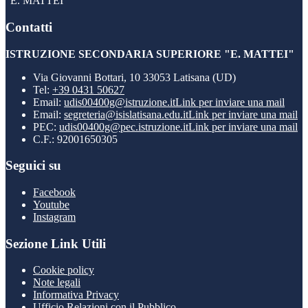
"E. MATTEI"
Contatti
ISTRUZIONE SECONDARIA SUPERIORE "E. MATTEI"
Via Giovanni Bottari, 10 33053 Latisana (UD)
Tel:
+39 0431 50627
Email:
udis00400g@istruzione.it
Link per inviare una mail
Email:
segreteria@isislatisana.edu.it
Link per inviare una mail
PEC:
udis00400g@pec.istruzione.it
Link per inviare una mail
C.F.: 92001650305
Seguici su
Facebook
Youtube
Instagram
Sezione Link Utili
Cookie policy
Note legali
Informativa Privacy
Ufficio Relazioni con il Pubblico