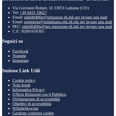
Via Giovanni Bottari, 10 33053 Latisana (UD)
Tel:
+39 0431 50627
Email:
udis00400g@istruzione.it
Link per inviare una mail
Email:
segreteria@isislatisana.edu.it
Link per inviare una mail
PEC:
udis00400g@pec.istruzione.it
Link per inviare una mail
C.F.: 92001650305
Seguici su
Facebook
Youtube
Instagram
Sezione Link Utili
Cookie policy
Note legali
Informativa Privacy
Ufficio Relazioni con il Pubblico
Dichiarazione di accessibilità
Obiettivi di accessibilità
Whistleblowing
Gestione consensi cookie