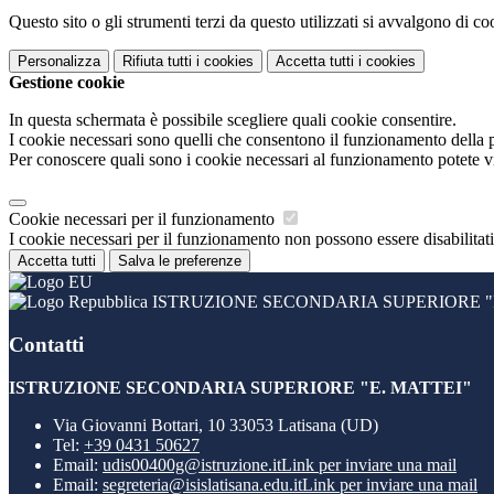
Questo sito o gli strumenti terzi da questo utilizzati si avvalgono di coo
Personalizza
Rifiuta tutti
i cookies
Accetta tutti
i cookies
Gestione cookie
In questa schermata è possibile scegliere quali cookie consentire.
I cookie necessari sono quelli che consentono il funzionamento della pi
Per conoscere quali sono i cookie necessari al funzionamento potete v
Cookie necessari per il funzionamento
I cookie necessari per il funzionamento non possono essere disabilitati.
Accetta tutti
Salva le preferenze
ISTRUZIONE SECONDARIA SUPERIORE "E
Contatti
ISTRUZIONE SECONDARIA SUPERIORE "E. MATTEI"
Via Giovanni Bottari, 10 33053 Latisana (UD)
Tel:
+39 0431 50627
Email:
udis00400g@istruzione.it
Link per inviare una mail
Email:
segreteria@isislatisana.edu.it
Link per inviare una mail