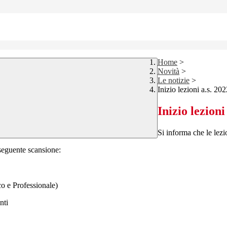
Home
>
Novità
>
Le notizie
>
Inizio lezioni a.s. 20
Inizio lezioni
Si informa che le lez
 seguente scansione:
co e Professionale)
nti