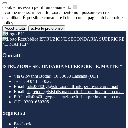
Cookie necessari per il funzionamento
I cookie necessari per il funzionamento non possono essere
disabilitati. È possibile consultare l'elenco nella pagina della cookie
policy.
Accetta tutti
Salva le preferenze
ISTRUZIONE SECONDARIA SUPERIORE
"E. MATTEI"
Contatti
ISTRUZIONE SECONDARIA SUPERIORE "E. MATTEI"
Via Giovanni Bottari, 10 33053 Latisana (UD)
Tel:
+39 0431 50627
Email:
udis00400g@istruzione.it
Link per inviare una mail
Email:
segreteria@isislatisana.edu.it
Link per inviare una mail
PEC:
udis00400g@pec.istruzione.it
Link per inviare una mail
C.F.: 92001650305
Seguici su
Facebook