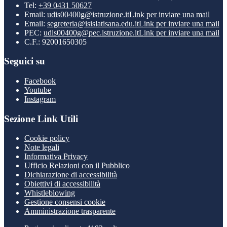
Tel:
+39 0431 50627
Email:
udis00400g@istruzione.it
Link per inviare una mail
Email:
segreteria@isislatisana.edu.it
Link per inviare una mail
PEC:
udis00400g@pec.istruzione.it
Link per inviare una mail
C.F.: 92001650305
Seguici su
Facebook
Youtube
Instagram
Sezione Link Utili
Cookie policy
Note legali
Informativa Privacy
Ufficio Relazioni con il Pubblico
Dichiarazione di accessibilità
Obiettivi di accessibilità
Whistleblowing
Gestione consensi cookie
Amministrazione trasparente