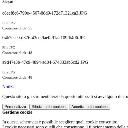
Allegati
c8eef8c6-799e-4567-88d9-172d71321ca3.JPG
File JPG
Contatore click: 55
04b7ecc0-d376-43ce-9ae0-91a2109f6406.JPG
File JPG
Contatore click: 48
a9d47e3b-47c9-4894-ad84-574833ab5cd2.JPG
File JPG
Contatore click: 48
Notizie
Questo sito o gli strumenti terzi da questo utilizzati si avvalgono di coo
Personalizza
Rifiuta tutti
i cookies
Accetta tutti
i cookies
Gestione cookie
In questa schermata è possibile scegliere quali cookie consentire.
I cookie necessari sono quelli che consentono il funzionamento della pi