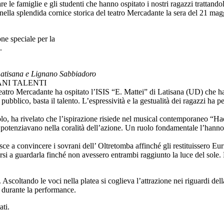
le famiglie e gli studenti che hanno ospitato i nostri ragazzi trattandoli 
nella splendida cornice storica del teatro Mercadante la sera del 21 mag
ne speciale per la
.
 Latisana e Lignano Sabbiadoro
ANI TALENTI
atro Mercadante ha ospitato l’ISIS “E. Mattei” di Latisana (UD) che ha
ubblico, basta il talento. L’espressività e la gestualità dei ragazzi ha 
tacolo, ha rivelato che l’ispirazione risiede nel musical contemporaneo “
 potenziavano nella coralità dell’azione. Un ruolo fondamentale l’hanno 
iesce a convincere i sovrani dell’ Oltretomba affinché gli restituissero E
a guardarla finché non avessero entrambi raggiunto la luce del sole. Ma
scoltando le voci nella platea si coglieva l’attrazione nei riguardi dell
i durante la performance.
ati.