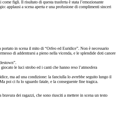
come figli. Il risultato di questa trasferta è stata l’emozionante
gio: applausi a scena aperta e una profusione di complimenti sinceri
 portato in scena il mito di “Orfeo ed Euridice”. Non è necessario
permesso di addentrarsi a pieno nella vicenda, e le splendide doti canore
Hadestown”.
giocato le luci strobo ed i canti che hanno reso l’atmosfera
uridice, ma ad una condizione: la fanciulla lo avrebbe seguito lungo il
 poi ci fu lo sguardo fatale, e la conseguente fine tragica.
a bravura dei ragazzi, che sono riusciti a mettere in scena un testo