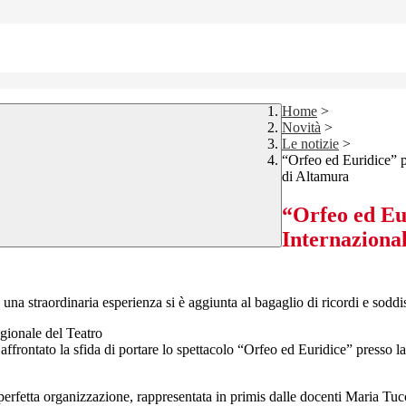
Home
>
Novità
>
Le notizie
>
“Orfeo ed Euridice” p
di Altamura
“Orfeo ed Eu
Internazional
a straordinaria esperienza si è aggiunta al bagaglio di ricordi e soddisf
gionale del Teatro
affrontato la sfida di portare lo spettacolo “Orfeo ed Euridice” presso
perfetta organizzazione, rappresentata in primis dalle docenti Maria Tuc