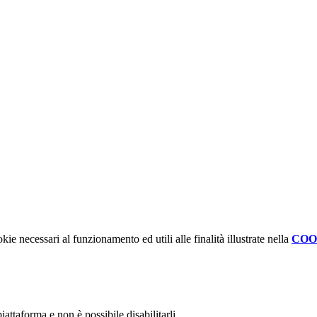
kie necessari al funzionamento ed utili alle finalità illustrate nella
COO
attaforma e non è possibile disabilitarli.