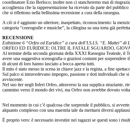
coordinatore Ezio Berloco; inoltre non ci stancheremo mai di ringraziare 
accoglienza che la rappresentazione ha ricevuto da parte del pubblico 
che si riflettono nella bellissima recensione a cura della rassegna.
A ciò si è aggiunto un ulteriore, inaspettato, riconoscimento: la menzio
categoria “coreografie e musiche”, la ciliegina su una torta già perfetta
RECENSIONE
Esibizione 6 “Orfeo ed Euridice” a cura dell’I.S.I.S. “E. Mattei” di
ORFEO ED EURIDICE: OLTRE IL FATALE SGUARDO, GIOV
Al termine della seconda giornata della XXXI Rassegna Teatrale, il Te
avere una suggestiva scenografia o graziosi costumi per sorprendere il p
di alcuni di loro hanno lasciato a bocca aperta tutti.
Il mito è stato messo in scena in chiave jazz e la regista, a fine spet
Sul palco si intravedevano impegno, passione e doti individuali che si
avvincente.
Nel suo iter negli Inferi Orfeo, attraverso la sua supplica straziante, r
cammino verso il mondo dei vivi, ma Orfeo non avrebbe dovuto voltarsi 
Nel momento in cui c’è qualcosa che sorprende il pubblico, si avverte. A
alquanto complesso con una maestria tale da meritarsi diversi applaus
È proprio vero: è necessario investire nei ragazzi se questi sono i risult