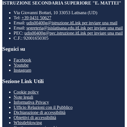
ISTRUZIONE SECONDARIA SUPERIORE "E. MATTEI"
Via Giovanni Bottari, 10 33053 Latisana (UD)
Tel:
+39 0431 50627
Email:
udis00400g@istruzione.it
Link per inviare una mail
Email:
segreteria@isislatisana.edu.it
Link per inviare una mail
PEC:
udis00400g@pec.istruzione.it
Link per inviare una mail
C.F.: 92001650305
Seguici su
Facebook
Youtube
Instagram
Sezione Link Utili
Cookie policy
Note legali
Informativa Privacy
Ufficio Relazioni con il Pubblico
Dichiarazione di accessibilità
Obiettivi di accessibilità
Whistleblowing