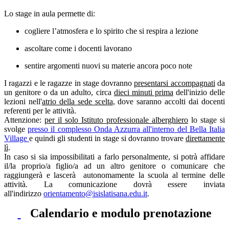
Lo stage in aula permette di:
cogliere l’atmosfera e lo spirito che si respira a lezione
ascoltare come i docenti lavorano
sentire argomenti nuovi su materie ancora poco note
I ragazzi e le ragazze in stage dovranno
presentarsi accompagnati
da
un genitore o da un adulto, circa
dieci minuti prima
dell'inizio delle
lezioni nell'
atrio della sede scelta
, dove saranno accolti dai docenti
referenti per le attività.
Attenzione:
per il solo Istituto professionale alberghiero
lo stage si
svolge
presso il complesso Onda Azzurra all'interno del Bella Italia
Village
e quindi gli studenti in stage si dovranno trovare
direttamente
lì
.
In caso si sia impossibilitati a farlo personalmente, si potrà affidare
il/la proprio/a figlio/a ad un altro genitore o comunicare che
raggiungerà e lascerà autonomamente la scuola al termine delle
attività. La comunicazione dovrà essere inviata
all'indirizzo
orientamento@isislatisana.edu.
it
.
Calendario e modulo prenotazione