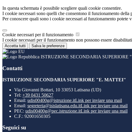
In questa schermata è possibile scegliere quali cookie consentire.
I cookie necessari sono quelli che consentono il funzionamento della pi
Per conoscere quali sono i cookie necessari al funzionamento potete v
Cookie necessari per il funzionamento
I cookie necessari per il funzionamento non possono essere disabilitati.
Accetta tutti
Salva le preferenze
ISTRUZIONE SECONDARIA SUPERIORE "E
Contatti
ISTRUZIONE SECONDARIA SUPERIORE "E. MATTEI"
Via Giovanni Bottari, 10 33053 Latisana (UD)
Tel:
+39 0431 50627
Email:
udis00400g@istruzione.it
Link per inviare una mail
Email:
segreteria@isislatisana.edu.it
Link per inviare una mail
PEC:
udis00400g@pec.istruzione.it
Link per inviare una mail
C.F.: 92001650305
Seguici su