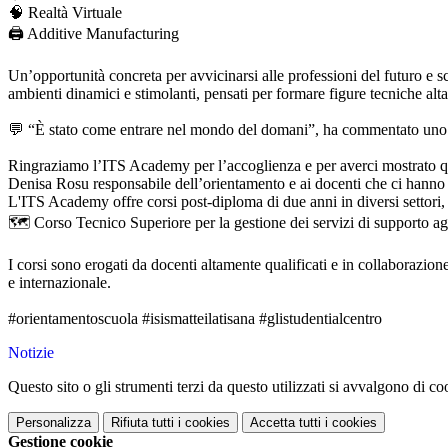
🧠 Realtà Virtuale
🖨️ Additive Manufacturing
Un’opportunità concreta per avvicinarsi alle professioni del futuro e s
ambienti dinamici e stimolanti, pensati per formare figure tecniche alt
💬 “È stato come entrare nel mondo del domani”, ha commentato uno deg
Ringraziamo l’ITS Academy per l’accoglienza e per averci mostrato qua
Denisa Rosu responsabile dell’orientamento e ai docenti che ci hanno s
L'ITS Academy offre corsi post-diploma di due anni in diversi settori, 
🗺 Corso Tecnico Superiore per la gestione dei servizi di supporto agl
I corsi sono erogati da docenti altamente qualificati e in collaborazion
e internazionale.
#orientamentoscuola
#isismatteilatisana
#glistudentialcentro
Notizie
Questo sito o gli strumenti terzi da questo utilizzati si avvalgono di coo
Personalizza
Rifiuta tutti
i cookies
Accetta tutti
i cookies
Gestione cookie