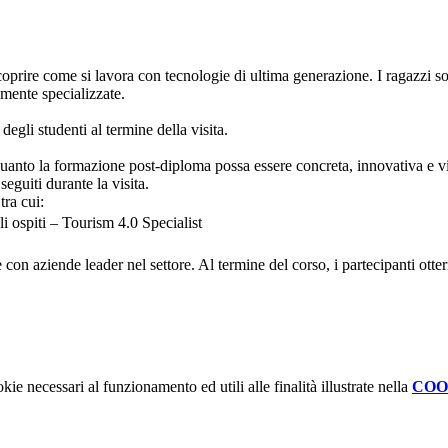
coprire come si lavora con tecnologie di ultima generazione. I ragazzi so
amente specializzate.
li studenti al termine della visita.
nto la formazione post-diploma possa essere concreta, innovativa e vicin
eguiti durante la visita.
tra cui:
i ospiti – Tourism 4.0 Specialist
e con aziende leader nel settore. Al termine del corso, i partecipanti ott
kie necessari al funzionamento ed utili alle finalità illustrate nella
COO