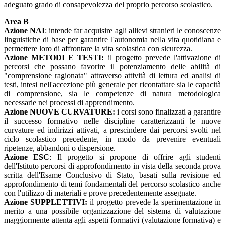
adeguato grado di consapevolezza del proprio percorso scolastico.
Area B
Azione NAI
: intende far acquisire agli allievi stranieri le conoscenze
linguistiche di base per garantire l'autonomia nella vita quotidiana e
permettere loro di affrontare la vita scolastica con sicurezza.
Azione METODI E TESTI:
il progetto prevede l'attivazione di
percorsi che possano favorire il potenziamento delle abilità di
"comprensione ragionata" attraverso attività di lettura ed analisi di
testi, intesi nell'accezione più generale per ricontattare sia le capacità
di comprensione, sia le competenze di natura metodologica
necessarie nei processi di apprendimento.
Azione NUOVE CURVATURE:
i corsi sono finalizzati a garantire
il successo formativo nelle discipline caratterizzanti le nuove
curvature ed indirizzi attivati, a prescindere dai percorsi svolti nel
ciclo scolastico precedente, in modo da prevenire eventuali
ripetenze, abbandoni o dispersione.
Azione ESC
: Il progetto si propone di offrire agli studenti
dell'Istituto percorsi di approfondimento in vista della seconda prova
scritta dell'Esame Conclusivo di Stato, basati sulla revisione ed
approfondimento di temi fondamentali del percorso scolastico anche
con l'utilizzo di materiali e prove precedentemente assegnate.
Azione SUPPLETTIVI:
il progetto prevede la sperimentazione in
merito a una possibile organizzazione del sistema di valutazione
maggiormente attenta agli aspetti formativi (valutazione formativa) e