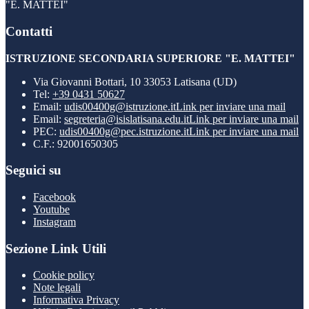
"E. MATTEI"
Contatti
ISTRUZIONE SECONDARIA SUPERIORE "E. MATTEI"
Via Giovanni Bottari, 10 33053 Latisana (UD)
Tel:
+39 0431 50627
Email:
udis00400g@istruzione.it
Link per inviare una mail
Email:
segreteria@isislatisana.edu.it
Link per inviare una mail
PEC:
udis00400g@pec.istruzione.it
Link per inviare una mail
C.F.: 92001650305
Seguici su
Facebook
Youtube
Instagram
Sezione Link Utili
Cookie policy
Note legali
Informativa Privacy