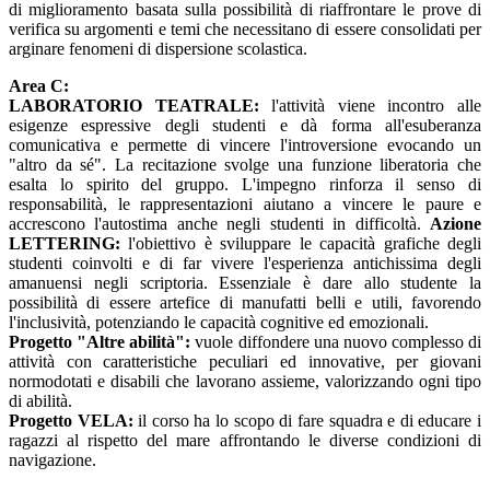
di miglioramento basata sulla possibilità di riaffrontare le prove di
verifica su argomenti e temi che necessitano di essere consolidati per
arginare fenomeni di dispersione scolastica.
Area C:
LABORATORIO TEATRALE:
l'attività viene incontro alle
esigenze espressive degli studenti e dà forma all'esuberanza
comunicativa e permette di vincere l'introversione evocando un
"altro da sé". La recitazione svolge una funzione liberatoria che
esalta lo spirito del gruppo. L'impegno rinforza il senso di
responsabilità, le rappresentazioni aiutano a vincere le paure e
accrescono l'autostima anche negli studenti in difficoltà.
Azione
LETTERING:
l'obiettivo è sviluppare le capacità grafiche degli
studenti coinvolti e di far vivere l'esperienza antichissima degli
amanuensi negli scriptoria. Essenziale è dare allo studente la
possibilità di essere artefice di manufatti belli e utili, favorendo
l'inclusività, potenziando le capacità cognitive ed emozionali.
Progetto "Altre abilità":
vuole diffondere una nuovo complesso di
attività con caratteristiche peculiari ed innovative, per giovani
normodotati e disabili che lavorano assieme, valorizzando ogni tipo
di abilità.
Progetto VELA:
il corso ha lo scopo di fare squadra e di educare i
ragazzi al rispetto del mare affrontando le diverse condizioni di
navigazione.