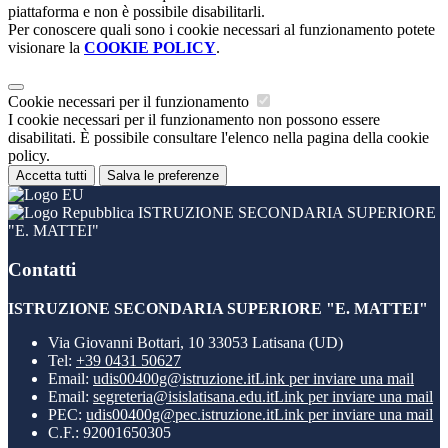
piattaforma e non è possibile disabilitarli.
Per conoscere quali sono i cookie necessari al funzionamento potete
visionare la
COOKIE POLICY
.
Cookie necessari per il funzionamento
I cookie necessari per il funzionamento non possono essere
disabilitati. È possibile consultare l'elenco nella pagina della cookie
policy.
Accetta tutti
Salva le preferenze
ISTRUZIONE SECONDARIA SUPERIORE
"E. MATTEI"
Contatti
ISTRUZIONE SECONDARIA SUPERIORE "E. MATTEI"
Via Giovanni Bottari, 10 33053 Latisana (UD)
Tel:
+39 0431 50627
Email:
udis00400g@istruzione.it
Link per inviare una mail
Email:
segreteria@isislatisana.edu.it
Link per inviare una mail
PEC:
udis00400g@pec.istruzione.it
Link per inviare una mail
C.F.: 92001650305