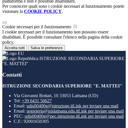
piattaforma e non è possibile disabilitarli.
Per conoscere quali sono i cookie necessari al funzionamento potete
visionare la
COOKIE POLICY
.
Cookie necessari per il funzionamento
I cookie necessari per il funzionamento non possono essere
disabilitati. È possibile consultare l'elenco nella pagina della cookie
policy.
Accetta tutti
Salva le preferenze
ISTRUZIONE SECONDARIA SUPERIORE
"E. MATTEI"
Contatti
ISTRUZIONE SECONDARIA SUPERIORE "E. MATTEI"
Via Giovanni Bottari, 10 33053 Latisana (UD)
Tel:
+39 0431 50627
Email:
udis00400g@istruzione.it
Link per inviare una mail
Email:
segreteria@isislatisana.edu.it
Link per inviare una mail
PEC:
udis00400g@pec.istruzione.it
Link per inviare una mail
C.F.: 92001650305