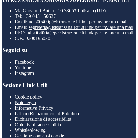
ISTRUZIONE SECONDARIA SUPERIORE "E. MATTEI"
Via Giovanni Bottari, 10 33053 Latisana (UD)
Tel:
+39 0431 50627
Email:
udis00400g@istruzione.it
Link per inviare una mail
Email:
segreteria@isislatisana.edu.it
Link per inviare una mail
PEC:
udis00400g@pec.istruzione.it
Link per inviare una mail
C.F.: 92001650305
Seguici su
Facebook
Youtube
Instagram
Sezione Link Utili
Cookie policy
Note legali
Informativa Privacy
Ufficio Relazioni con il Pubblico
Dichiarazione di accessibilità
Obiettivi di accessibilità
Whistleblowing
Gestione consensi cookie