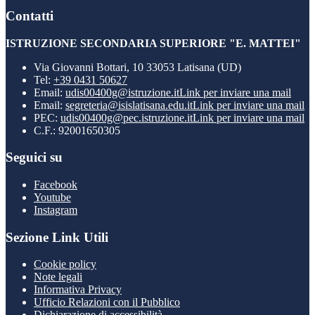
Contatti
ISTRUZIONE SECONDARIA SUPERIORE "E. MATTEI"
Via Giovanni Bottari, 10 33053 Latisana (UD)
Tel:
+39 0431 50627
Email:
udis00400g@istruzione.it
Link per inviare una mail
Email:
segreteria@isislatisana.edu.it
Link per inviare una mail
PEC:
udis00400g@pec.istruzione.it
Link per inviare una mail
C.F.: 92001650305
Seguici su
Facebook
Youtube
Instagram
Sezione Link Utili
Cookie policy
Note legali
Informativa Privacy
Ufficio Relazioni con il Pubblico
Dichiarazione di accessibilità