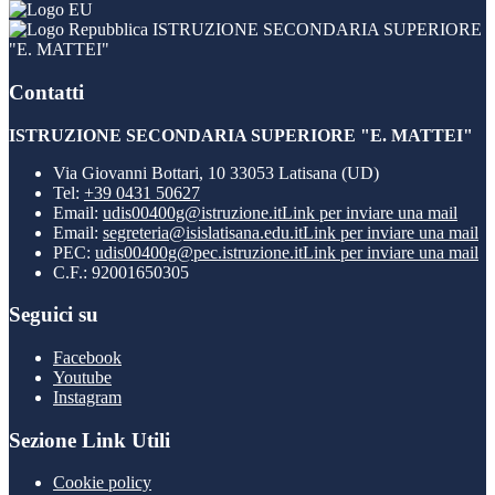
ISTRUZIONE SECONDARIA SUPERIORE
"E. MATTEI"
Contatti
ISTRUZIONE SECONDARIA SUPERIORE "E. MATTEI"
Via Giovanni Bottari, 10 33053 Latisana (UD)
Tel:
+39 0431 50627
Email:
udis00400g@istruzione.it
Link per inviare una mail
Email:
segreteria@isislatisana.edu.it
Link per inviare una mail
PEC:
udis00400g@pec.istruzione.it
Link per inviare una mail
C.F.: 92001650305
Seguici su
Facebook
Youtube
Instagram
Sezione Link Utili
Cookie policy