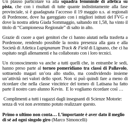
Un plauso particolare va alla
squadra femminile di atletica su
pista
, che con i risultati di tutte quante indistintamente alla fase
provinciale, si è guadagnata l’accesso il 19 maggio u.s. ai regionali
di Pordenone, dove ha gareggiato con i migliori istituti del FVG e
dove la nostra atleta Giada Sommaggio, saltando mt 1,58, ha vinto il
titolo di “Campionessa Regionale” di salto in alto.
Grazie di cuore a quei genitori che ci hanno aiutati nella trasferta a
Pordenone, rendendo possibile la nostra presenza alla gara e alla
Società di Atletica
Lupignanum Track & Field
di Lignano, che ci ha
ospitato negli allenamenti e ha collaborato con i loro tecnici.
Un riconoscimento va anche a tutti quelli che, in entrambe le sedi,
hanno preso parte al
torneo pomeridiano
tra classi di Pallavolo
,
sottraendo magari un’ora allo studio, ma condividendo insieme
un’attività nei valori dello sport. Non si può quindi fare a meno di
ricordare che nella classe vincitrice del torneo di Latisana ha fatto
parte il nostro caro alunno Kevin.
E lo vogliamo ricordare così …
Complimenti a tutti i ragazzi dagli insegnanti di Scienze Motorie:
senza di voi non avremmo potuto realizzare questo.
Primo o ultimo non conta… L’importante è aver dato il meglio
di sé ad ogni singolo giro
(Marco Simoncelli)