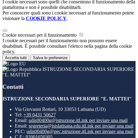
I cookie necessari sono quelli che consentono il funzionamento della
piattaforma e non è possibile disabilitarli.
Per conoscere quali sono i cookie necessari al funzionamento potete
visionare la
COOKIE POLICY
.
Cookie necessari per il funzionamento
I cookie necessari per il funzionamento non possono essere
disabilitati. È possibile consultare l'elenco nella pagina della cookie
policy.
Accetta tutti
Salva le preferenze
ISTRUZIONE SECONDARIA SUPERIORE
"E. MATTEI"
Contatti
ISTRUZIONE SECONDARIA SUPERIORE "E. MATTEI"
Via Giovanni Bottari, 10 33053 Latisana (UD)
Tel:
+39 0431 50627
Email:
udis00400g@istruzione.it
Link per inviare una mail
Email:
segreteria@isislatisana.edu.it
Link per inviare una mail
PEC:
udis00400g@pec.istruzione.it
Link per inviare una mail
C.F.: 92001650305