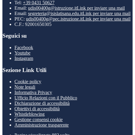
Tel:
+39 0431 50627
Email:
udis00400g@istruzione.it
Link per inviare una mail
Email:
segreteria@isislatisana.edu.it
Link per inviare una mail
PEC:
udis00400g@pec.istruzione.it
Link per inviare una mail
C.F.: 92001650305
Seguici su
Facebook
Youtube
Instagram
Sezione Link Utili
Cookie policy
Note legali
Informativa Privacy
Ufficio Relazioni con il Pubblico
Dichiarazione di accessibilità
Obiettivi di accessibilità
Whistleblowing
Gestione consensi cookie
Amministrazione trasparente