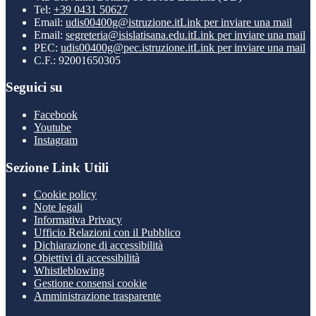
Tel:
+39 0431 50627
Email:
udis00400g@istruzione.it
Link per inviare una mail
Email:
segreteria@isislatisana.edu.it
Link per inviare una mail
PEC:
udis00400g@pec.istruzione.it
Link per inviare una mail
C.F.: 92001650305
Seguici su
Facebook
Youtube
Instagram
Sezione Link Utili
Cookie policy
Note legali
Informativa Privacy
Ufficio Relazioni con il Pubblico
Dichiarazione di accessibilità
Obiettivi di accessibilità
Whistleblowing
Gestione consensi cookie
Amministrazione trasparente