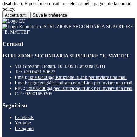
disabilitati. È possibile consultare l'elenco nella pagina della cookie
policy.
Accetta tutti
Salva le preferenze
ISTRUZIONE SECONDARIA SUPERIORE
"E. MATTEI"
Contatti
ISTRUZIONE SECONDARIA SUPERIORE "E. MATTEI"
Via Giovanni Bottari, 10 33053 Latisana (UD)
Tel:
+39 0431 50627
Email:
udis00400g@istruzione.it
Link per inviare una mail
Email:
segreteria@isislatisana.edu.it
Link per inviare una mail
PEC:
udis00400g@pec.istruzione.it
Link per inviare una mail
C.F.: 92001650305
Seguici su
Facebook
Youtube
Instagram