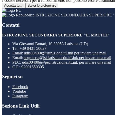
I cookie necessari per il funzionamento non possono essere disabilitati.
Accetta tutti
Salva le preferenze
ISTRUZIONE SECONDARIA SUPERIORE "E
Contatti
ISTRUZIONE SECONDARIA SUPERIORE "E. MATTEI"
Via Giovanni Bottari, 10 33053 Latisana (UD)
Tel:
+39 0431 50627
Email:
udis00400g@istruzione.it
Link per inviare una mail
Email:
segreteria@isislatisana.edu.it
Link per inviare una mail
PEC:
udis00400g@pec.istruzione.it
Link per inviare una mail
C.F.: 92001650305
Seguici su
Facebook
Youtube
Instagram
Sezione Link Utili