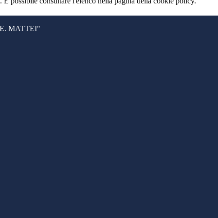
 È possibile consultare l'elenco nella pagina della cookie policy.
. MATTEI"