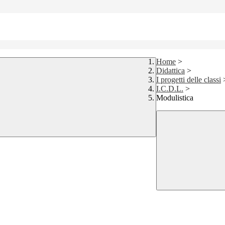
Home
>
Didattica
>
I progetti delle classi
I.C.D.L.
>
Modulistica