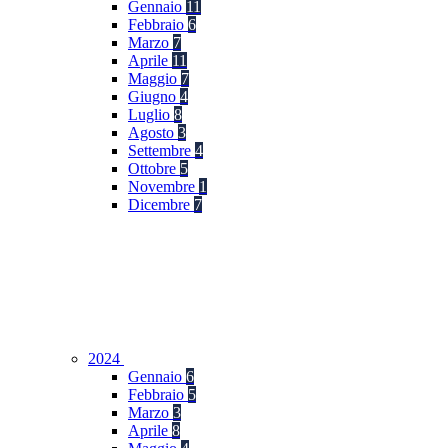
Gennaio
11
Febbraio
6
Marzo
7
Aprile
11
Maggio
7
Giugno
4
Luglio
8
Agosto
3
Settembre
4
Ottobre
5
Novembre
1
Dicembre
7
2024
Gennaio
6
Febbraio
5
Marzo
3
Aprile
8