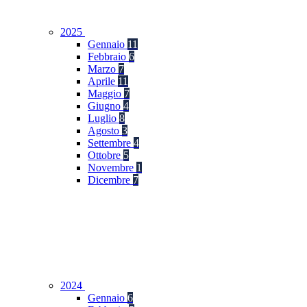
2025
Gennaio
11
Febbraio
6
Marzo
7
Aprile
11
Maggio
7
Giugno
4
Luglio
8
Agosto
3
Settembre
4
Ottobre
5
Novembre
1
Dicembre
7
2024
Gennaio
6