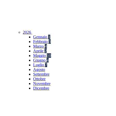
2026
Gennaio
1
Febbraio
3
Marzo
4
Aprile
2
Maggio
10
Giugno
4
Luglio
7
Agosto
Settembre
Ottobre
Novembre
Dicembre