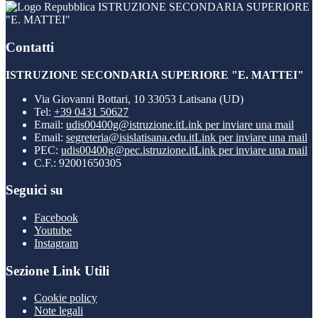
ISTRUZIONE SECONDARIA SUPERIORE
"E. MATTEI"
Contatti
ISTRUZIONE SECONDARIA SUPERIORE "E. MATTEI"
Via Giovanni Bottari, 10 33053 Latisana (UD)
Tel:
+39 0431 50627
Email:
udis00400g@istruzione.it
Link per inviare una mail
Email:
segreteria@isislatisana.edu.it
Link per inviare una mail
PEC:
udis00400g@pec.istruzione.it
Link per inviare una mail
C.F.: 92001650305
Seguici su
Facebook
Youtube
Instagram
Sezione Link Utili
Cookie policy
Note legali