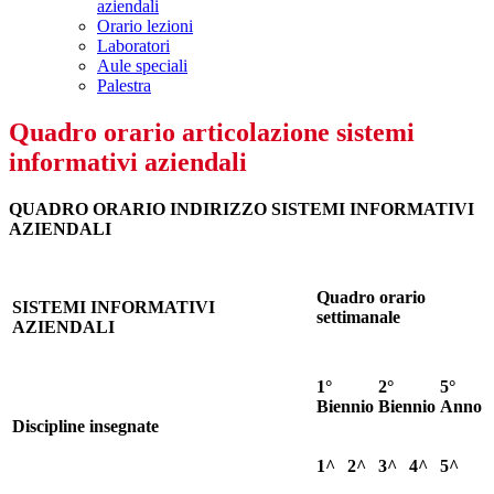
aziendali
Orario lezioni
Laboratori
Aule speciali
Palestra
Quadro orario articolazione sistemi
informativi aziendali
QUADRO ORARIO INDIRIZZO SISTEMI INFORMATIVI
AZIENDALI
Quadro orario
SISTEMI INFORMATIVI
settimanale
AZIENDALI
1°
2°
5°
Biennio
Biennio
Anno
Discipline insegnate
1^
2^
3^
4^
5^