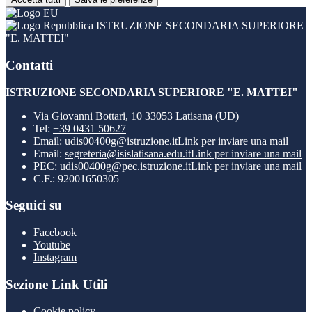
ISTRUZIONE SECONDARIA SUPERIORE
"E. MATTEI"
Contatti
ISTRUZIONE SECONDARIA SUPERIORE "E. MATTEI"
Via Giovanni Bottari, 10 33053 Latisana (UD)
Tel:
+39 0431 50627
Email:
udis00400g@istruzione.it
Link per inviare una mail
Email:
segreteria@isislatisana.edu.it
Link per inviare una mail
PEC:
udis00400g@pec.istruzione.it
Link per inviare una mail
C.F.: 92001650305
Seguici su
Facebook
Youtube
Instagram
Sezione Link Utili
Cookie policy