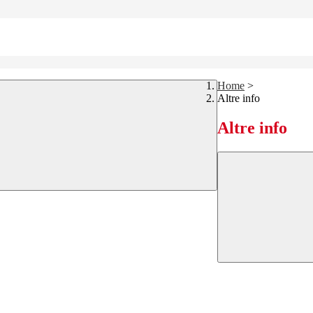
Home
>
Altre info
Altre info