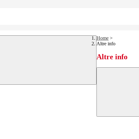
Home
>
Altre info
Altre info