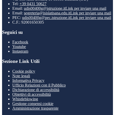
Tel:
+39 0431 50627
Email:
udis00400g@istruzione.it
Link per inviare una mail
Email:
segreteria@isislatisana.edu.it
Link per inviare una mail
PEC:
udis00400g@pec.istruzione.it
Link per inviare una mail
C.F.: 92001650305
Seguici su
Facebook
Youtube
Instagram
Sezione Link Utili
Cookie policy
Note legali
Informativa Privacy
Ufficio Relazioni con il Pubblico
Dichiarazione di accessibilità
Obiettivi di accessibilità
Whistleblowing
Gestione consensi cookie
Amministrazione trasparente